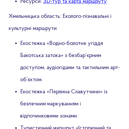
Ресурси:
3D-тур та карта маршруту
Хмельницька область: Еколого-пізнавальні і
культурні маршрути
Екостежка «Водно-болотне угіддя
Бакотська затока» з безбар’єрним
доступом, аудіогідами та тактильним арт-
об’єктом.
Екостежка «Перлина Славутчини» із
безпечним маркуванням і
відпочинковими зонами.
Туристичний маршрут «Історичний та