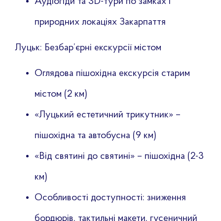
Аудіогіди та 3D-тури по замках і
природних локаціях Закарпаття
Луцьк: Безбар’єрні екскурсії містом
Оглядова пішохідна екскурсія старим
містом (2 км)
«Луцький естетичний трикутник» –
пішохідна та автобусна (9 км)
«Від святині до святині» – пішохідна (2-3
км)
Особливості доступності: зниження
бордюрів, тактильні макети, гусеничний