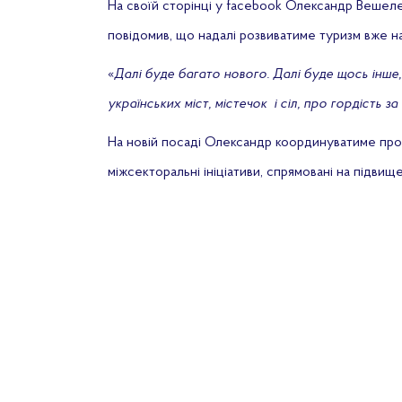
На своїй сторінці у facebook Олександр Вешелен
повідомив, що надалі розвиватиме туризм вже на
«
Далі буде багато нового. Далі буде щось інше,
українських міст, містечок і сіл, про гордість з
На новій посаді Олександр координуватиме про
міжсекторальні ініціативи, спрямовані на підви