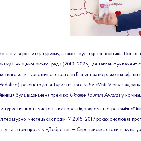
етингу та розвитку туризму, а також культурної політики. Понад 
изму Вінницької міської ради (2019–2025), де заклав фундамент с
етингової й туристичної стратегій Вінниці, затвердження офіцій
odolico), реконструкція Туристичного хабу «Visit Vinnytsia», запус
 Вінниця була відзначена премією
Ukraine Tourism Awards
у номінац
ки туристичних та мистецьких проєктів, зокрема гастрономічної і
ож літературно-мистецьких подій. У 2015–2019 роках очолював пр
 консультантом проєкту «Дебрецен — Європейська столиця культур