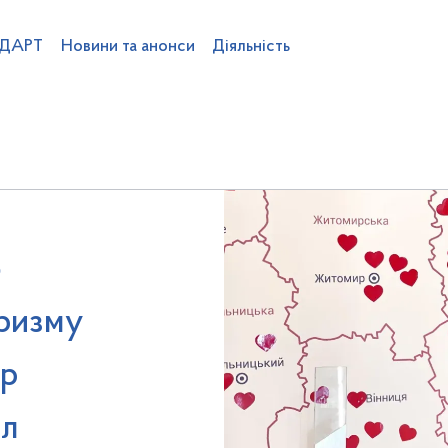
 ДАРТ
Новини та анонси
Діяльність
ентства
Команда ДАРТ
Вакансії
Професійний розвиток
Підвідо
в
Категоризація готелів
Громадськості
Статистика
Проекти НПА
 влади
Фінанси та бюджет
Публічні закупівлі
Плани та звіти д
о
уризму
др
іл