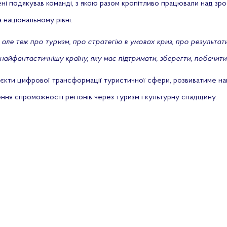
і подякував команді, з якою разом кропітливо працювали над зрос
 національному рівні.
 але теж про туризм, про стратегію в умовах криз, про результа
а найфантастичнішу країну, яку має підтримати, зберегти, побачити
єкти цифрової трансформації туристичної сфери, розвиватиме на
щення спроможності регіонів через туризм і культурну спадщину.