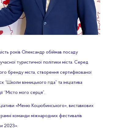
шість років Олександр обіймав посаду
учасної туристичної політики міста. Серед
ного бренду міста, створення сертифікованої
к “Школи вінницького гіда” та ініціатива
ії “Місто мого серця”.
ніціативи «Меню Коцюбинського», виставкових
ограмні команди міжнародних фестивалів
и 2023».