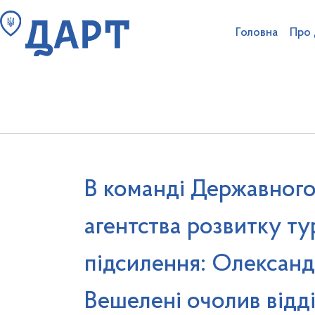
Головна
Про
Пошук на сайті
Структура аг
Ліцензування туроператорі
Антикорупційна діяльність та очищення
В команді Державног
агентства розвитку т
підсилення: Олексан
Вешелені очолив відд