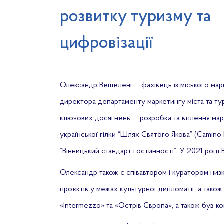
розвитку туризму та
цифровізації
Олександр Вешелені — фахівець із міського марк
директора департаменту маркетингу міста та тур
ключових досягнень — розробка та втілення марк
української гілки “Шлях Святого Якова” (Camino P
“Вінницький стандарт гостинності”. У 2021 році
Олександр також є співавтором і куратором низ
проєктів у межах культурної дипломатії, а так
«Intermezzo» та «Острів Європа», а також був