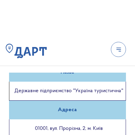
Підвідомчі організації
Структура агентства
Команда ДАРТ
Вакансії
Професійний розвиток
Підвідомчі організації
Ліцензування туроператорів
Категоризація готелів
Громадськості
Статистика
Проекти НПА та регуляторна діяльність
Антикорупційна діяльність та очищення влади
Фінанси та бюджет
Публічні закупівлі
Плани та звіти діяльності ДАРТ
Нормативна база та накази
Назва
Пошук на сайті
Державне підприємство "Україна туристична"
Адреса
01001, вул. Прорізна, 2, м. Київ