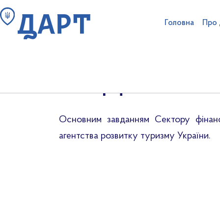
Головна
Про
Сектор фінансів та б
Пошук на сайті
Структура аг
Ліцензування туроператорі
Антикорупційна діяльність та очищення
Основним завданням Сектору фінансі
агентства розвитку туризму України.