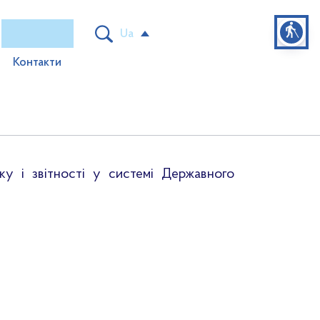
blind
Ua
Контакти
мчі організації
 та регуляторна діяльність
іяльності ДАРТ
Нормативна база та накази
ку і звітності у системі Державного