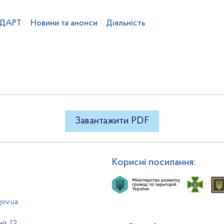
 ДАРТ
Новини та анонси
Діяльність
3-04
"
Про видачу ліцензії ТО
ентства
Команда ДАРТ
Вакансії
Професійний розвиток
Підвідо
в
Категоризація готелів
Громадськості
Статистика
Проекти НПА
 влади
Фінанси та бюджет
Публічні закупівлі
Плани та звіти д
Завантажити PDF
Корисні посилання:
gov.ua
ий, 12