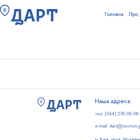
Головна
Про
Наказ
№
26
від
2025-0
Пошук на сайті
Структура аг
Ліцензування туроператорі
Антикорупційна діяльність та очищення
Наша адреса:
тел. (044) 278 08 08
e-mail: dart@tourism.
м. Київ, пров. Музейн