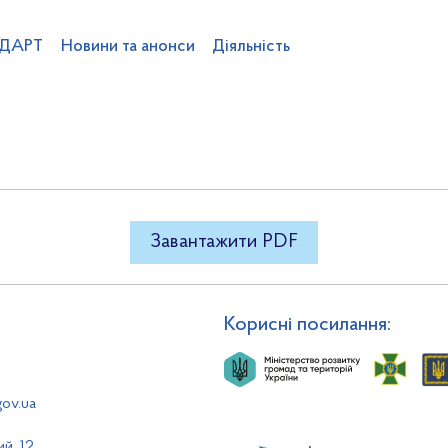
 ДАРТ
Новини та анонси
Діяльність
5-27
"
Про видачу ліцензії ТО
ентства
Команда ДАРТ
Вакансії
Професійний розвиток
Підвідо
в
Категоризація готелів
Громадськості
Статистика
Проекти НПА
 влади
Фінанси та бюджет
Публічні закупівлі
Плани та звіти д
Завантажити PDF
Корисні посилання:
gov.ua
ий, 12