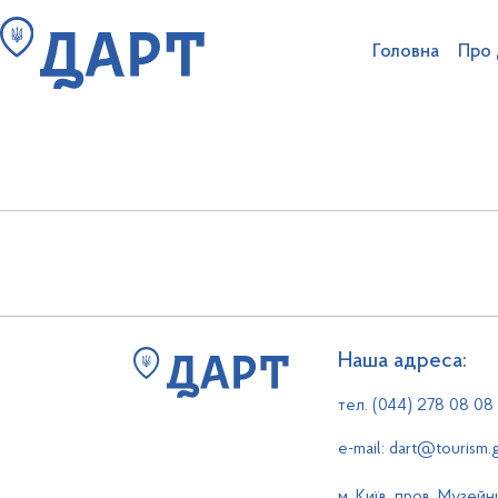
Головна
Про
Наказ
№
71
від
2026-0
Пошук на сайті
Структура аг
Ліцензування туроператорі
Антикорупційна діяльність та очищення
Наша адреса:
тел. (044) 278 08 08
e-mail: dart@tourism.
м. Київ, пров. Музейн